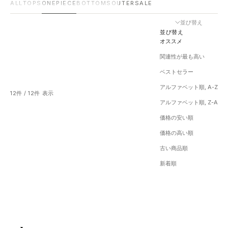
ALL
TOPS
ONEPIECE
BOTTOMS
OUTER
SALE
並び替え
並び替え
オススメ
関連性が最も高い
ベストセラー
アルファベット順, A-Z
12件 / 12件 表示
アルファベット順, Z-A
価格の安い順
価格の高い順
古い商品順
新着順