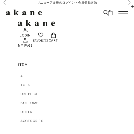
コンテンツへスキップ
リニューアル後のログイン・会員登録方法
前へ
次
MAISON DÈ AMU
検索
CART
メニュ
LOGIN
CART
MY PAGE
ITEM
ALL
TOPS
ONEPIECE
BOTTOMS
OUTER
ACCESORIES