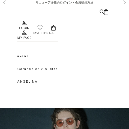
コンテンツへスキップ
リニューアル後のログイン・会員登録方法
前へ
次
検索
CART
メニュ
LOGIN
CART
MY PAGE
akane
Garance et VioLette
ANGELINA