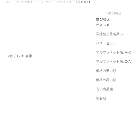
ALL
TOPS
ONEPIECE
BOTTOMS
OUTER
SALE
並び替え
並び替え
オススメ
関連性が最も高い
ベストセラー
アルファベット順, A-Z
12件 / 12件 表示
アルファベット順, Z-A
価格の安い順
価格の高い順
古い商品順
新着順