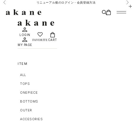
コンテンツへスキップ
リニューアル後のログイン・会員登録方法
前へ
次
MAISON DÈ AMU
検索
CART
メニュ
LOGIN
CART
MY PAGE
ITEM
ALL
TOPS
ONEPIECE
BOTTOMS
OUTER
ACCESORIES