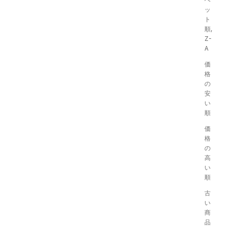
ッ
ト
順,
Z-
A
価
格
の
安
い
順
価
格
の
高
い
順
古
い
商
品
Denim Washer Dress