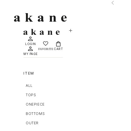
コンテンツへスキップ
前へ
MAISON DÈ AMU
LOGIN
CART
MY PAGE
ITEM
ALL
TOPS
ONEPIECE
BOTTOMS
OUTER