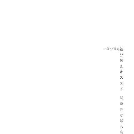
並び替え
並
び
替
え
オ
ス
ス
メ
関
連
性
が
最
も
高