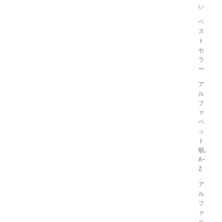
い
ベ
ス
ト
セ
ラ
ー
ア
PRE ORDER
ル
フ
Waffle Mixed Media Dress
ァ
ベ
セール価格
¥17,490
ッ
カラー
ト
ブラック
順,
オフホワイト
ブラウン
A-
Z
ア
ル
フ
ァ
ベ