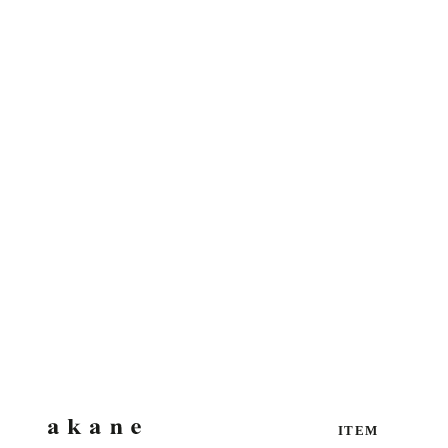
SALE
SALE
Garden Print Dress
V-Neck Rever
セール価格
通常価格
セール価格
通常価格
¥15,323
¥21,890
¥9,295
¥18,590
カラー
カラー
チャコール
カーキ
ブルー
ネイビー
カラシ
ブラック
ITEM