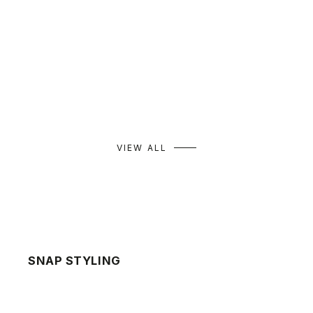
SALE
SALE
Denim Easy Trousers
Komon Pattern Easy Pants
Ko
セール価格
通常価格
セール価格
通常価格
セ
¥13,860
¥19,800
¥13,860
¥19,800
¥1
カラー
カラー
カ
ブルー
ベージュ
グレー
ホワイト
ボルドー
VIEW ALL
SNAP STYLING