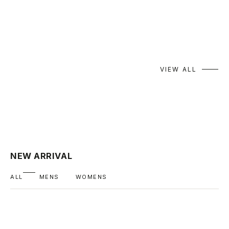
Garance et VioLette｜2026 AUTUMN
VIEW ALL
NEW ARRIVAL
ALL
MENS
WOMENS