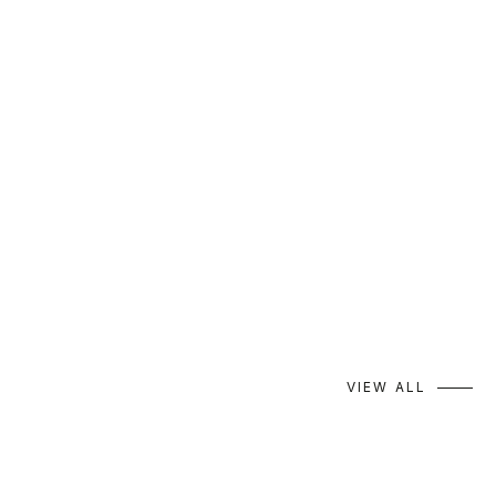
urara
oikawa
170cm
173cm
VIEW ALL