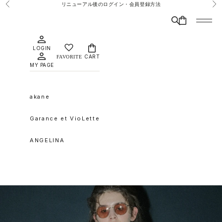
コンテンツへスキップ
リニューアル後のログイン・会員登録方法
前へ
次
検索
CART
メニュ
LOGIN
CART
MY PAGE
akane
Garance et VioLette
ANGELINA