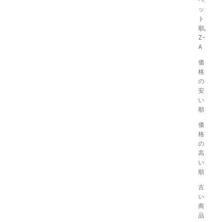
ッ
ト
順,
Z-
A
価
格
の
安
い
順
価
格
の
高
い
順
古
い
商
PRE ORDER
品