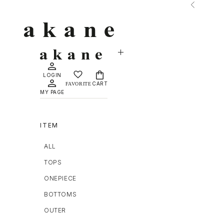
コンテンツへスキップ
前へ
MAISON DÈ AMU
LOGIN
CART
MY PAGE
ITEM
ALL
TOPS
ONEPIECE
BOTTOMS
OUTER