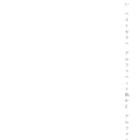
い
ベ
ス
ト
セ
ラ
ー
ア
SALE
ル
フ
Mesh Layered Pullover
ァ
ベ
セール価格
通常価格
¥7,623
¥10,890
ッ
カラー
ト
ホワイト
順,
ブラック
ベージュ
A-
Z
ア
ル
フ
ァ
ベ