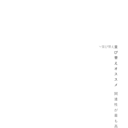
並び替え
並
び
替
え
オ
ス
ス
メ
関
連
性
が
最
も
高