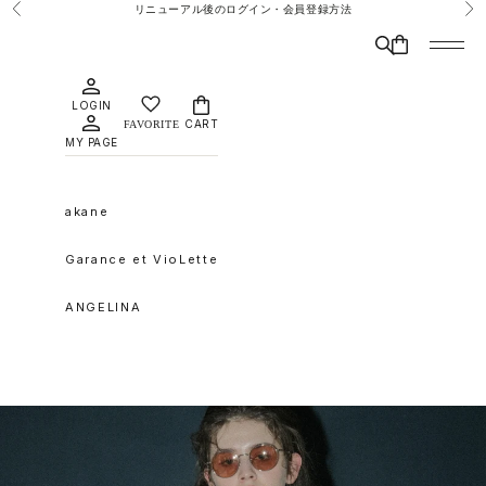
コンテンツへスキップ
リニューアル後のログイン・会員登録方法
前へ
次
検索
CART
メニュ
LOGIN
CART
MY PAGE
akane
Garance et VioLette
ANGELINA