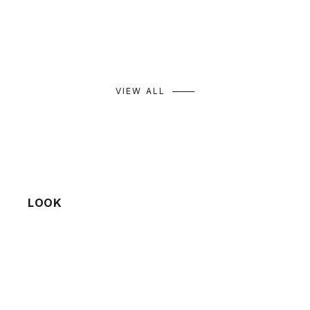
セール価格
通常価格
セール価格
通常価格
¥9,933
¥14,190
¥9,163
¥13,090
カラー
カラー
ネイビー
キャメル
ミント
クリーム
グレー
モカ
VIEW ALL
LOOK