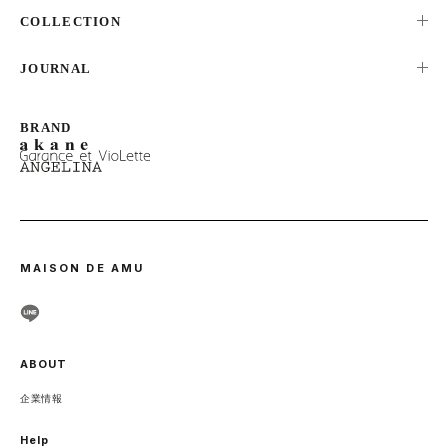
ALL
COLLECTION
TOPS
NEW ARRIVAL
JOURNAL
ONEPIECE
RANKING
BOTTOMS
LOOK
SALE
OUTER
STAFF SNAP
NEWS
MAISON DE AMU
ABOUT
企業情報
Help