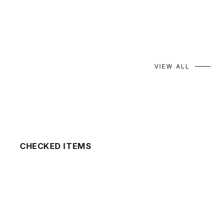
Yui
midori
158cm
170cm
VIEW ALL
CHECKED ITEMS