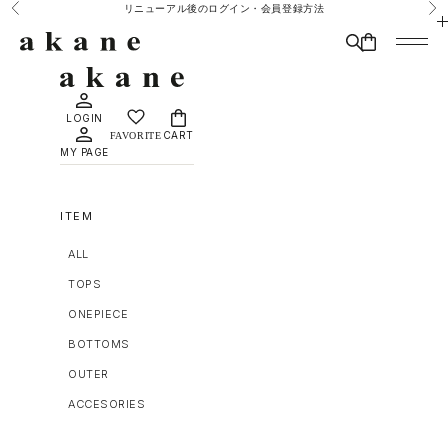
コンテンツへスキップ
リニューアル後のログイン・会員登録方法
前へ
次
MAISON DÈ AMU
検索
CART
メニュ
LOGIN
CART
MY PAGE
ITEM
ALL
TOPS
ONEPIECE
BOTTOMS
OUTER
ACCESORIES