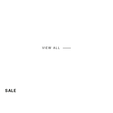
Tulle Hood High-Twist Pullover
Mesh Neck Pullover
Wr
セール価格
セール価格
セ
¥10,890
¥9,790
¥9
カラー
カラー
カ
ホワイト
ホワイト
ブラック
ベージュ
モカ
ブラック
+ 
VIEW ALL
SALE