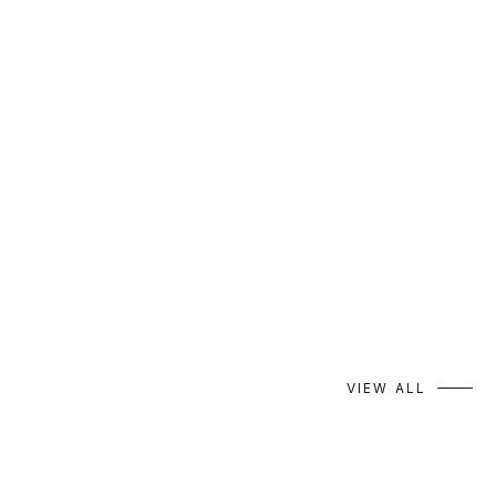
akane Gray｜2026 AUTUMN
akane Red｜202
VIEW ALL