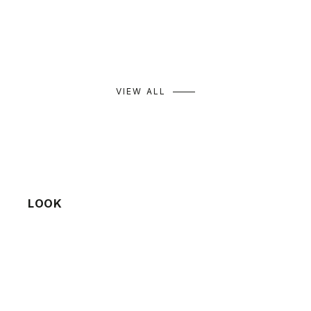
セール価格
通常価格
セール価格
通常価格
¥9,933
¥14,190
¥9,163
¥13,090
カラー
カラー
ネイビー
キャメル
ミント
クリーム
グレー
モカ
VIEW ALL
LOOK