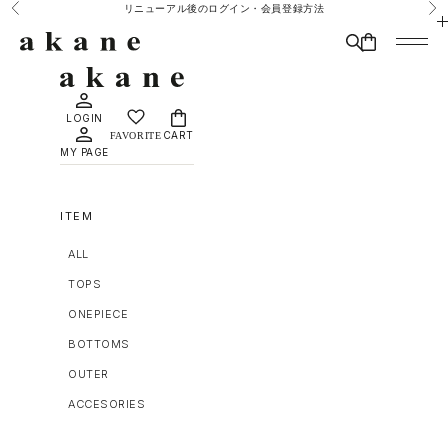
コンテンツへスキップ
リニューアル後のログイン・会員登録方法
前へ
次
MAISON DÈ AMU
検索
CART
メニュ
LOGIN
CART
MY PAGE
ITEM
ALL
TOPS
ONEPIECE
BOTTOMS
OUTER
ACCESORIES