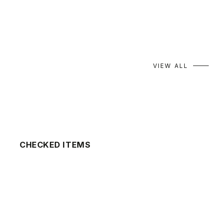
Yui
midori
158cm
170cm
VIEW ALL
CHECKED ITEMS