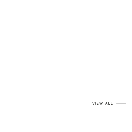
akane Gray｜2026 AUTUMN
akane Red｜202
VIEW ALL