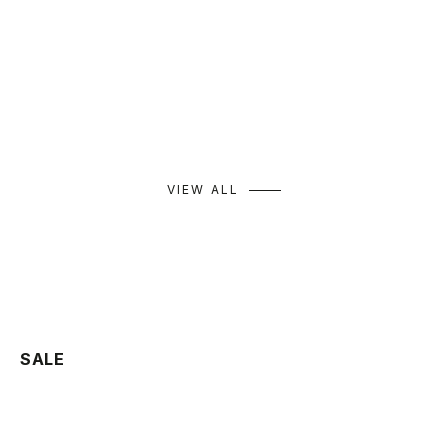
Tulle Hood High-Twist Pullover
Mesh Neck Pullover
Wr
セール価格
セール価格
セ
¥10,890
¥9,790
¥9
カラー
カラー
カ
ホワイト
ホワイト
ブラック
ベージュ
モカ
ブラック
+ 
VIEW ALL
SALE