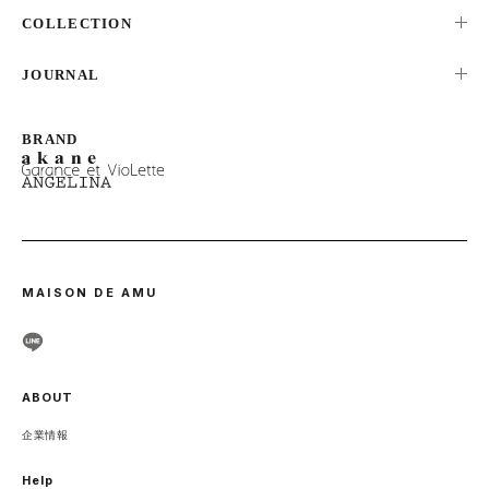
ALL
COLLECTION
TOPS
NEW ARRIVAL
JOURNAL
ONEPIECE
RANKING
BOTTOMS
LOOK
SALE
OUTER
STAFF SNAP
NEWS
MAISON DE AMU
ABOUT
企業情報
Help