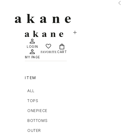
コンテンツへスキップ
前へ
MAISON DÈ AMU
LOGIN
CART
MY PAGE
ITEM
ALL
TOPS
ONEPIECE
BOTTOMS
OUTER