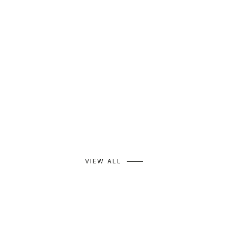
SALE
t Dress
Short Length T-Shirt
格
セール価格
通常価格
¥9,933
¥14,190
カラー
ネイビー
ミント
グレー
VIEW ALL