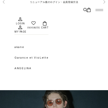
コンテンツへスキップ
リニューアル後のログイン・会員登録方法
前へ
次
検索
CART
メニュ
LOGIN
CART
MY PAGE
akane
Garance et VioLette
ANGELINA