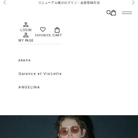
コンテンツへスキップ
リニューアル後のログイン・会員登録方法
前へ
次
検索
CART
メニュ
LOGIN
CART
MY PAGE
akane
Garance et VioLette
ANGELINA