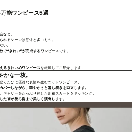
め万能ワンピース5選
会など。
られるシーンは意外と多いもの。
ない。
枚で“きれい”が完成するワンピース
です。
えるきれいめワンピース
を厳選してご紹介します。
やかな一枚。
動くたびに優雅な表情を生むニットワンピース。
カバーしながら、華やかさと落ち着きを両立します。
、ギャザーをたっぷり施した別布スカートをドッキング。
した裾が後ろ姿まで美しく演出します。