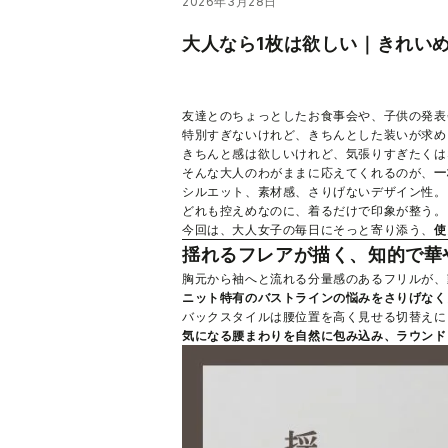
2026年3月28日
大人なら1枚は欲しい｜きれい
友達とのちょっとしたお食事会や、子供の発表
特別すぎないけれど、きちんとした装いが求め
きちんと感は欲しいけれど、気張りすぎたくは
そんな大人のわがままに応えてくれるのが、
一
シルエット、素材感、さりげないデザイン性。
どれも控えめなのに、着るだけで印象が整う。
今回は、大人女子の毎日にそっと寄り添う、
使
揺れるフレアが描く、知的で華
胸元から袖へと流れる分量感のあるフリルが、
ニット特有のバストラインの悩みをさりげなく
バックスタイルは腰位置を高く見せる切替えに
気になる腰まわりを自然に包み込み、ラウンド