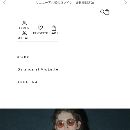
コンテンツへスキップ
リニューアル後のログイン・会員登録方法
前へ
次
検索
CART
メニュ
LOGIN
CART
MY PAGE
akane
Garance et VioLette
ANGELINA