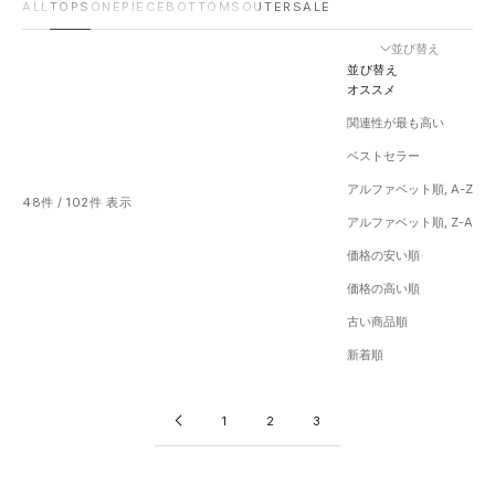
ALL
TOPS
ONEPIECE
BOTTOMS
OUTER
SALE
並び替え
並び替え
オススメ
関連性が最も高い
ベストセラー
アルファベット順, A-Z
48件 / 102件 表示
アルファベット順, Z-A
価格の安い順
価格の高い順
古い商品順
新着順
1
2
3