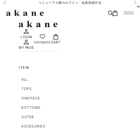
コンテンツへスキップ
リニューアル後のログイン・会員登録方法
前へ
次
MAISON DÈ AMU
検索
CART
メニュ
LOGIN
CART
MY PAGE
ITEM
ALL
TOPS
ONEPIECE
BOTTOMS
OUTER
ACCESORIES