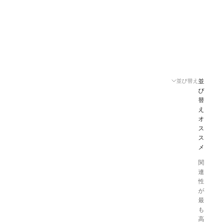
並び替え
並
び
替
え
オ
ス
ス
メ
関
連
性
が
最
も
高