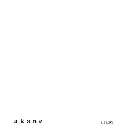
Wrinkle Plain High Neck Pullover
High-Twist C
セール価格
セール価格
¥8,690
¥10,890
カラー
カラー
ホワイト
ホワイト
クリーム
ベージュ
オレンジ
オレンジ
ブルー
パープル
ネイビー
チャコール
+ 3
+ 2
ITEM