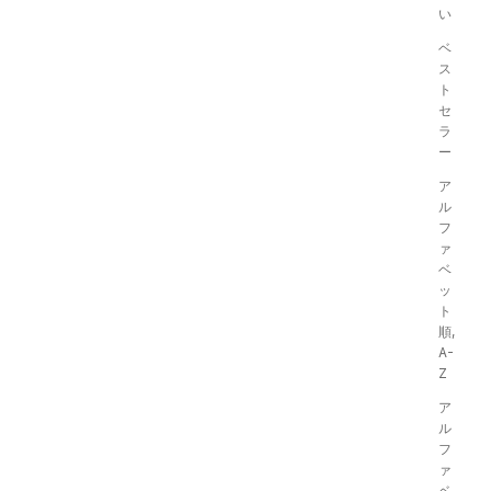
い
ベ
ス
ト
セ
ラ
ー
ア
ル
フ
Wrinkle Short Sleeve Pullover
ァ
ベ
セール価格
¥8,690
ッ
カラー
ト
ホワイト
順,
クリーム
オレンジ
A-
ネイビー
Z
グリーン
+ 1
ア
ル
フ
ァ
ベ