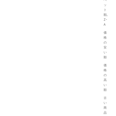
ッ
ト
順,
Z-
A
価
格
の
安
い
順
価
格
の
高
い
順
古
い
商
品