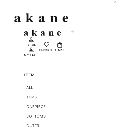
コンテンツへスキップ
前へ
MAISON DÈ AMU
LOGIN
CART
MY PAGE
ITEM
ALL
TOPS
ONEPIECE
BOTTOMS
OUTER