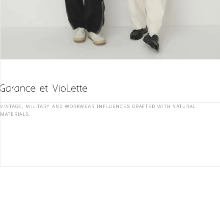
VINTAGE, MILITARY AND WORKWEAR INFLUENCES CRAFTED WITH NATURAL
MATERIALS.