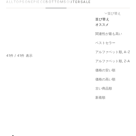
ALL
TOPS
ONEPIECE
BOTTOMS
OUTER
SALE
並び替え
並び替え
オススメ
関連性が最も高い
ベストセラー
アルファベット順, A-Z
41件 / 41件 表示
アルファベット順, Z-A
価格の安い順
価格の高い順
古い商品順
新着順