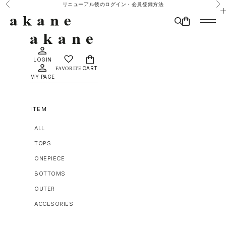
コンテンツへスキップ
リニューアル後のログイン・会員登録方法
前へ
次
MAISON DÈ AMU
検索
CART
メニュ
LOGIN
CART
MY PAGE
ITEM
ALL
TOPS
ONEPIECE
BOTTOMS
OUTER
ACCESORIES