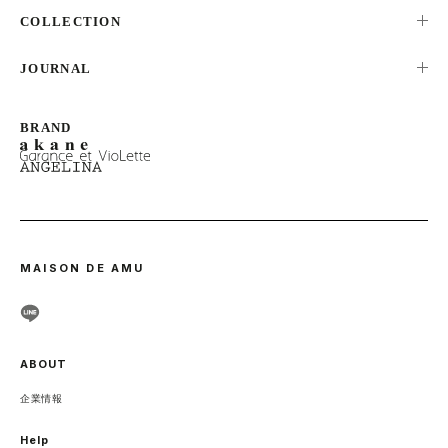
ALL
COLLECTION
TOPS
NEW ARRIVAL
JOURNAL
ONEPIECE
RANKING
BOTTOMS
LOOK
SALE
OUTER
STAFF SNAP
NEWS
MAISON DE AMU
ABOUT
企業情報
Help