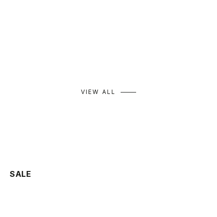
Tulle Hood High-Twist Pullover
Mesh Neck Pullover
Wr
セール価格
セール価格
セ
¥10,890
¥9,790
¥9
カラー
カラー
カ
ホワイト
ホワイト
ブラック
ベージュ
モカ
ブラック
+ 
VIEW ALL
SALE