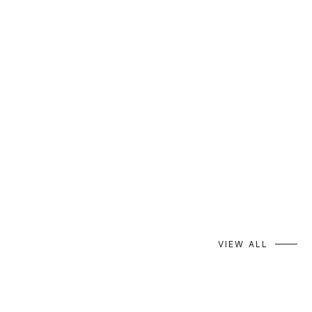
akane Gray｜2026 AUTUMN
akane Red｜202
VIEW ALL