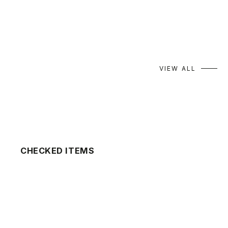
Yui
midori
158cm
170cm
VIEW ALL
CHECKED ITEMS