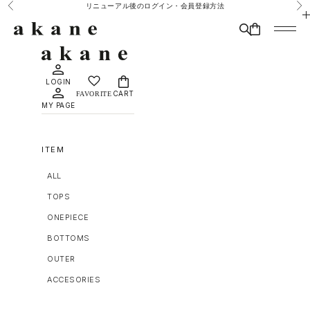
コンテンツへスキップ
リニューアル後のログイン・会員登録方法
前へ
次
MAISON DÈ AMU
検索
CART
メニュ
LOGIN
CART
MY PAGE
ITEM
ALL
TOPS
ONEPIECE
BOTTOMS
OUTER
ACCESORIES