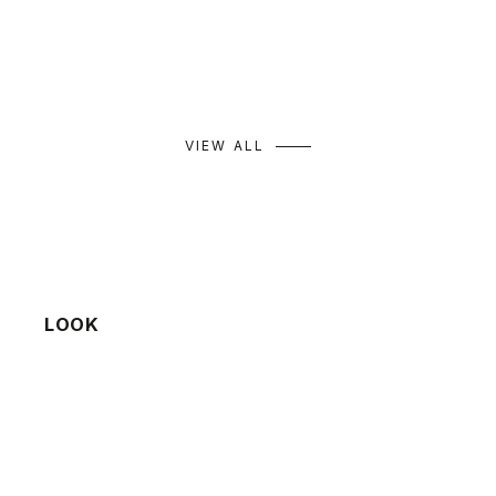
セール価格
通常価格
セール価格
通常価格
¥9,933
¥14,190
¥9,163
¥13,090
カラー
カラー
ネイビー
キャメル
ミント
クリーム
グレー
モカ
VIEW ALL
LOOK