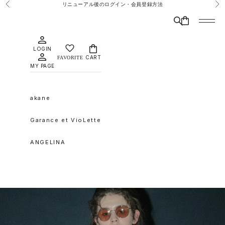
コンテンツへスキップ
リニューアル後のログイン・会員登録方法
前へ
次
検索
CART
メニュ
LOGIN
CART
MY PAGE
akane
Garance et VioLette
ANGELINA